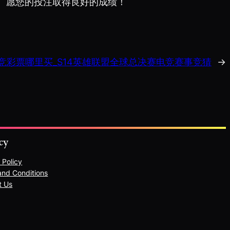
。愿您的投注取得良好的成绩！
 电竞彩票哪里买_S14英雄联盟全球总决赛电竞赛事竞猜
→
cy
 Policy
and Conditions
t Us