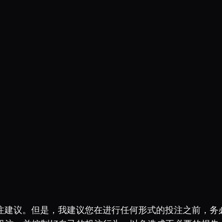
投注建议。但是，我建议您在进行任何形式的投注之前，务