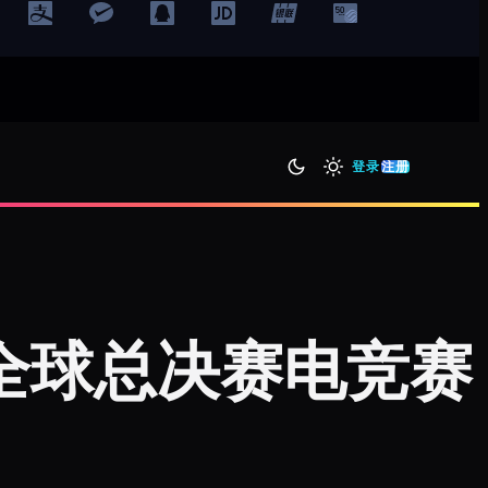
登录
注册
盟全球总决赛电竞赛