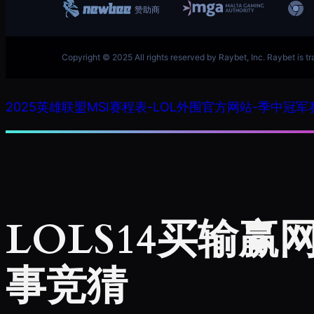
跳
2025英雄联盟MSI赛程表-LOL外围官方网站-季中冠
至
内
容
LOLS14买输
事竞猜