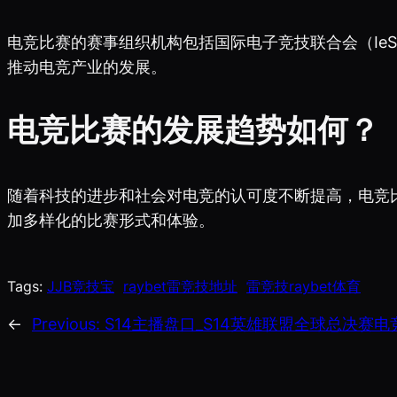
电竞比赛的赛事组织机构包括国际电子竞技联合会（Ie
推动电竞产业的发展。
电竞比赛的发展趋势如何？
随着科技的进步和社会对电竞的认可度不断提高，电竞
加多样化的比赛形式和体验。
Tags:
JJB竞技宝
raybet雷竞技地址
雷竞技raybet体育
←
Previous:
S14主播盘口_S14英雄联盟全球总决赛