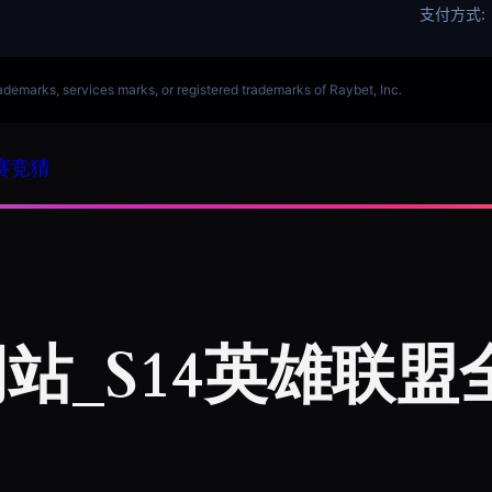
军赛竞猜
赢网站_S14英雄联