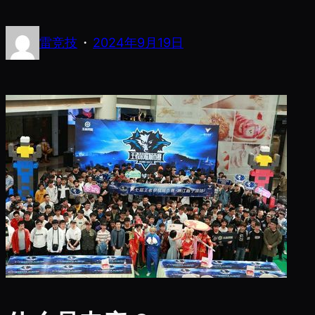
·
雷竞技
2024年9月19日