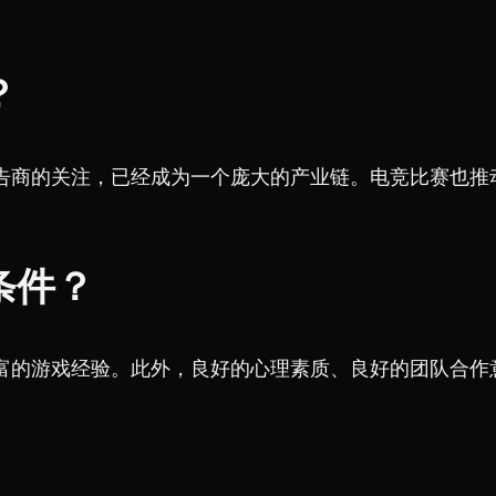
？
告商的关注，已经成为一个庞大的产业链。电竞比赛也推
条件？
富的游戏经验。此外，良好的心理素质、良好的团队合作