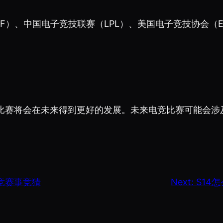
SF）、中国电子竞技联赛（LPL）、美国电子竞技协会（
比赛将会在未来得到更好的发展。未来电竞比赛可能会涉
电竞赛事竞猜
Next:
S14