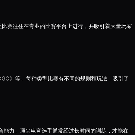
这类比赛往往在专业的比赛平台上进行，并吸引着大量玩家
:GO》等。每种类型比赛有不同的规则和玩法，吸引了
合能力。顶尖电竞选手通常经过长时间的训练，才能在