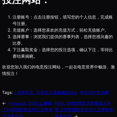
投注网站：
注册账号：点击注册按钮，填写您的个人信息，完成账
号注册。
充值账户：选择您喜欢的充值方式，轻松充值账户。
选择赛事：浏览我们提供的赛事列表，选择您感兴趣的
比赛。
下注赢取奖金：选择您的投注选项，确认下注，等待比
赛结果揭晓。
欢迎您加入我们的电竞投注网站，一起在电竞世界中畅游、激
情投注！
Tags:
JJB竞技宝
买电竞比赛输赢的app
电竞实时数据网
←
Previous:
S14怎么赌钱
Next:
S14全球总决赛哪里买外
_S14英雄联盟全球总决赛电
围_S14英雄联盟全球总决赛电竞
竞赛事竞猜
赛事竞猜
→