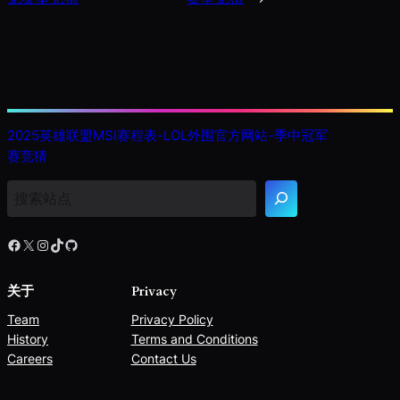
2025英雄联盟MSI赛程表-LOL外围官方网站-季中冠军
赛竞猜
搜
索
Facebook
X
Instagram
TikTok
GitHub
关于
Privacy
Team
Privacy Policy
History
Terms and Conditions
Careers
Contact Us