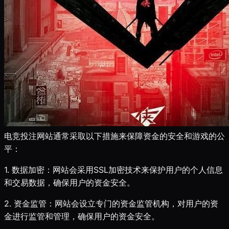
电竞投注网站通常采取以下措施来保障资金的安全和游戏的公
平：
1. 数据加密：网站会采用SSL加密技术来保护用户的个人信息
和交易数据，确保用户的资金安全。
2. 资金监管：网站会设立专门的资金监管机构，对用户的资
金进行监管和管理，确保用户的资金安全。