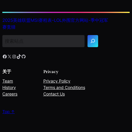
2025英雄联盟MSI赛程表-LOL外围官方网站-季中冠军
赛竞猜
搜
索
Facebook
X
Instagram
TikTok
GitHub
关于
Privacy
Team
Privacy Policy
History
Terms and Conditions
Careers
Contact Us
Top ↑