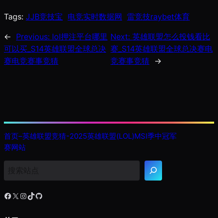
Tags:
JJB竞技宝
电竞实时数据网
雷竞技raybet体育
←
Previous:
lol押注平台哪里
Next:
英雄联盟怎么投钱看比
可以买_S14英雄联盟全球总决
赛_S14英雄联盟全球总决赛电
赛电竞赛事竞猜
竞赛事竞猜
→
首页–英雄联盟竞猜-2025英雄联盟(LOL)MSI季中冠军
赛网站
搜
索
Facebook
X
Instagram
TikTok
GitHub