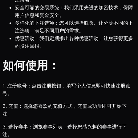
安全可靠的交易系统：我们采用先进的加密技术，保障
用户信息和资金安全。
多样化的下注选项：您可以选择胜负、让分等不同的下
注选项，满足不同用户的需求。
优惠活动：我们定期推出各种优惠活动，让您获得更多
的投注回报。
如何使用：
1. 注册账号：点击注册按钮，填写个人信息即可快速注册账
号。
2. 充值：选择您喜欢的充值方式，充值成功后即可开始下
注。
3. 选择赛事：浏览赛事列表，选择您感兴趣的赛事进行下
注。