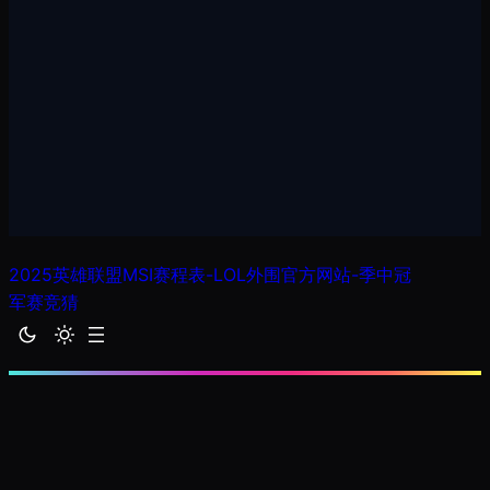
2025英雄联盟MSI赛程表-LOL外围官方网站-季中冠
军赛竞猜