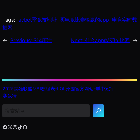
Tags:
raybet雷竞技地址
买电竞比赛输赢的app
电竞实时数
据网
←
Previous:
S14压注
Next:
什么app能买lol比赛
→
2025英雄联盟MSI赛程表-LOL外围官方网站-季中冠军
赛竞猜
搜
索
Facebook
X
Instagram
TikTok
GitHub