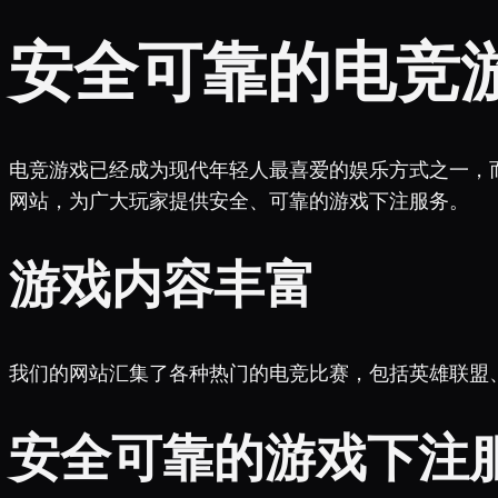
安全可靠的电竞
电竞游戏已经成为现代年轻人最喜爱的娱乐方式之一，
网站，为广大玩家提供安全、可靠的游戏下注服务。
游戏内容丰富
我们的网站汇集了各种热门的电竞比赛，包括英雄联盟、D
安全可靠的游戏下注