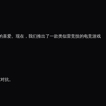
的喜爱。现在，我们推出了一款类似雷竞技的电竞游戏
竞对抗。