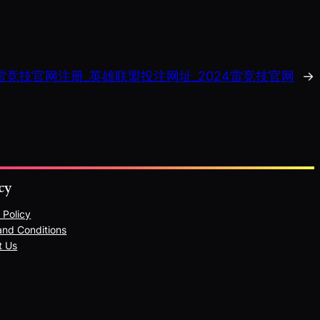
雷竞技官网注册_英雄联盟投注网址_2024雷竞技官网
→
cy
 Policy
and Conditions
t Us