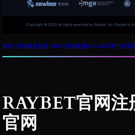
跳
首页–英雄联盟竞猜-2025英雄联盟(LOL)MSI季中冠军
至
内
容
RAYBET官网注
官网