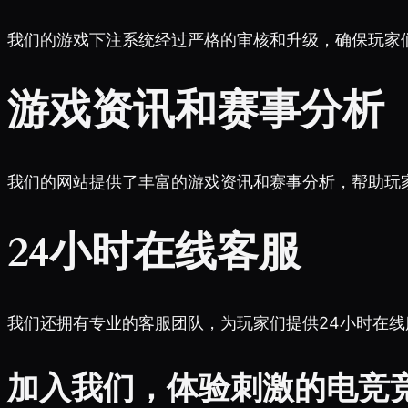
我们的游戏下注系统经过严格的审核和升级，确保玩家
游戏资讯和赛事分析
我们的网站提供了丰富的游戏资讯和赛事分析，帮助玩
24小时在线客服
我们还拥有专业的客服团队，为玩家们提供24小时在
加入我们，体验刺激的电竞