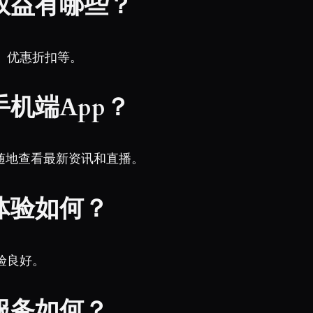
权益有哪些？
、优惠折扣等。
机端App？
随地查看最新资讯和直播。
体验如何？
验良好。
服务如何？