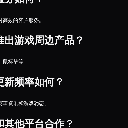
时高效的客户服务。
推出游戏周边产品？
、鼠标垫等。
更新频率如何？
赛事资讯和游戏动态。
和其他平台合作？