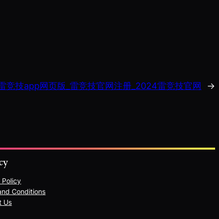
雷竞技app网页版_雷竞技官网注册_2024雷竞技官网
→
cy
 Policy
and Conditions
t Us