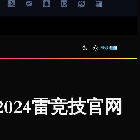
登录
注册
024雷竞技官网