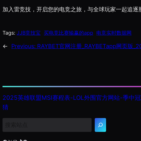
加入雷竞技，开启您的电竞之旅，与全球玩家一起追逐
Tags:
JJB竞技宝
买电竞比赛输赢的app
电竞实时数据网
←
Previous:
RAYBET官网注册_RAYBETapp网页版_
2025英雄联盟MSI赛程表-LOL外围官方网站-季中
猜
搜
索