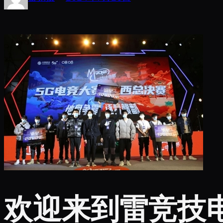
欢迎来到雷竞技