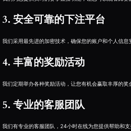
3. 安全可靠的下注平台
我们采用最先进的加密技术，确保您的账户和个人信息
4. 丰富的奖励活动
我们定期举办各种奖励活动，让您有机会赢取丰厚的奖
5. 专业的客服团队
我们有专业的客服团队，24小时在线为您提供帮助和