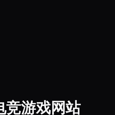
电竞游戏网站