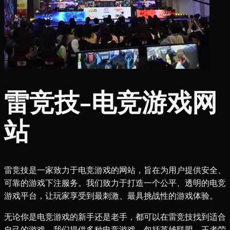
雷竞技-电竞游戏网
站
雷竞技是一家致力于电竞游戏的网站，旨在为用户提供安全、
可靠的游戏下注服务。我们致力于打造一个公平、透明的电竞
游戏平台，让玩家享受到最刺激、最具挑战性的游戏体验。
无论你是电竞游戏的新手还是老手，都可以在雷竞技找到适合
自己的游戏。我们提供多种电竞游戏，包括英雄联盟、王者荣