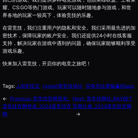
耀、CS:GO等热门游戏。玩家可以随时随地参与游戏，和世
界各地的玩家一较高下，体验竞技的乐趣。
在雷竞技，我们注重用户的隐私和安全。我们采用最先进的加
密技术，保障玩家的账户安全。我们还提供24小时在线客服
支持，解决玩家在游戏中遇到的问题，确保玩家能够顺利享受
游戏乐趣。
快来加入雷竞技，开启你的电竞之旅吧！
Tags:
JJB竞技宝
raybet雷竞技地址
买电竞比赛输赢的app
←
Previous:
雷竞技官网登录_
Next:
雷竞技网站_RAYBET
雷竞技官网登录_2024雷竞技官
官网注册_2024雷竞技官网
网
→