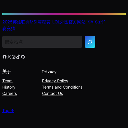
2025英雄联盟MSI赛程表-LOL外围官方网站-季中冠军
赛竞猜
搜
索
Facebook
X
Instagram
TikTok
GitHub
关于
Privacy
Team
Privacy Policy
History
Terms and Conditions
Careers
Contact Us
Top ↑