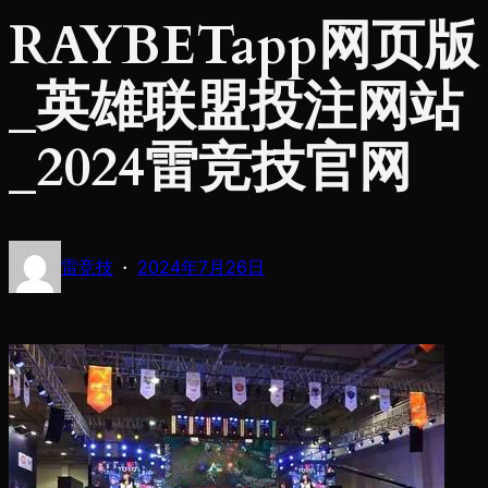
RAYBETapp网页版
_英雄联盟投注网站
_2024雷竞技官网
·
雷竞技
2024年7月26日