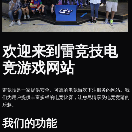
欢迎来到雷竞技电
竞游戏网站
雷竞技是一家提供安全、可靠的电竞游戏下注服务的网站。我
们为用户提供丰富多样的电竞比赛，让您尽情享受电竞竞猜的
乐趣。
我们的功能