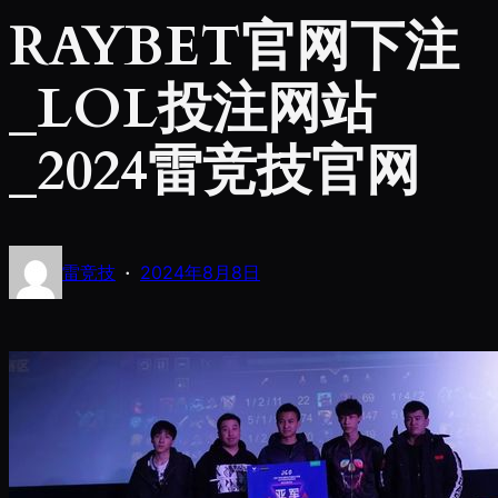
RAYBET官网下注
_LOL投注网站
_2024雷竞技官网
·
雷竞技
2024年8月8日