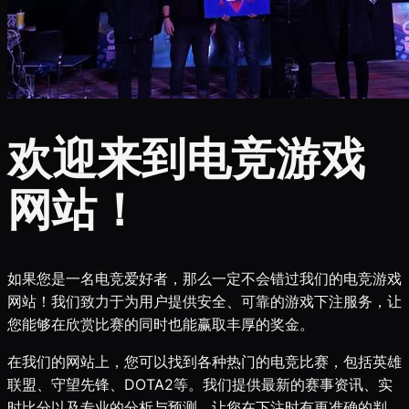
欢迎来到电竞游戏
网站！
如果您是一名电竞爱好者，那么一定不会错过我们的电竞游戏
网站！我们致力于为用户提供安全、可靠的游戏下注服务，让
您能够在欣赏比赛的同时也能赢取丰厚的奖金。
在我们的网站上，您可以找到各种热门的电竞比赛，包括英雄
联盟、守望先锋、DOTA2等。我们提供最新的赛事资讯、实
时比分以及专业的分析与预测，让您在下注时有更准确的判