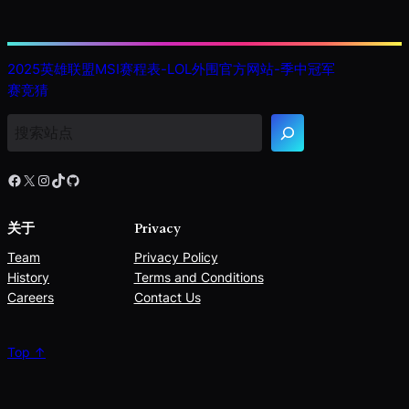
2025英雄联盟MSI赛程表-LOL外围官方网站-季中冠军
赛竞猜
搜
索
Facebook
X
Instagram
TikTok
GitHub
关于
Privacy
Team
Privacy Policy
History
Terms and Conditions
Careers
Contact Us
Top ↑