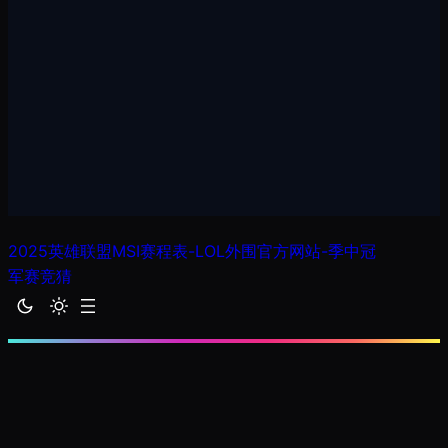
2025英雄联盟MSI赛程表-LOL外围官方网站-季中冠
军赛竞猜