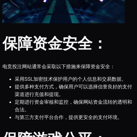
保障资金安全：
电竞投注网站通常会采取以下措施来保障资金安全：
采用SSL加密技术保护用户的个人信息和交易数据。
提供多种支付方式，确保用户可以选择信誉良好的支付
渠道进行充值和提现。
定期进行资金审核和监控，确保网站资金流转的透明和
合法。
与第三方支付平台合作，提供更安全的支付环境。