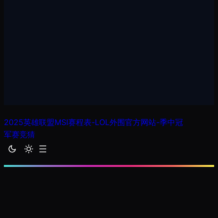
2025英雄联盟MSI赛程表-LOL外围官方网站-季中冠
军赛竞猜