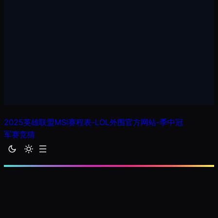
2025英雄联盟MSI赛程表-LOL外围官方网站-季中冠
军赛竞猜