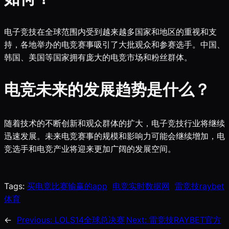
电子竞技在全球范围内受到越来越多国家和地区的重视和支
持，各地举办的电竞赛事吸引了大批观众和参赛选手。中国、
韩国、美国等国家拥有庞大的电竞市场和粉丝群体。
电竞未来的发展趋势是什么？
随着技术的不断创新和观众群体的扩大，电子竞技行业将继续
迅速发展。未来电竞赛事的规模和影响力可能会继续增加，电
竞选手和电竞产业将迎来更加广阔的发展空间。
Tags:
买电竞比赛输赢的app
电竞实时数据网
雷竞技raybet
体育
←
Previous:
LOLS14全球总决赛
Next:
雷竞技RAYBET官方