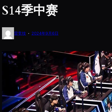
S14季中赛
·
雷竞技
2024年9月6日