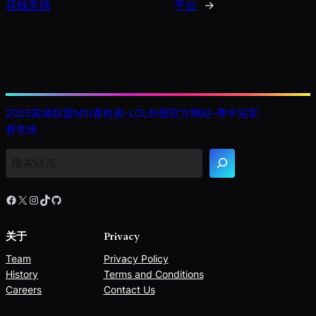
花钱竞猜
平台
→
2025英雄联盟MSI赛程表-LOL外围官方网站-季中冠军
赛竞猜
搜
索
Facebook
X
Instagram
TikTok
GitHub
关于
Privacy
Team
Privacy Policy
History
Terms and Conditions
Careers
Contact Us