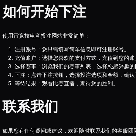
如何开始下注
使用雷竞技电竞投注网站非常简单：
注册账号：您只需填写简单信息即可注册账号。
充值账户：选择您喜欢的支付方式，充值到您的账
选择赛事：浏览我们的赛事列表，选择您感兴趣的
下注：点击下注按钮，选择投注选项和金额，确认
等待结果：观看比赛直播，期待您的胜利。
联系我们
如果您有任何疑问或建议，欢迎随时联系我们的客服团