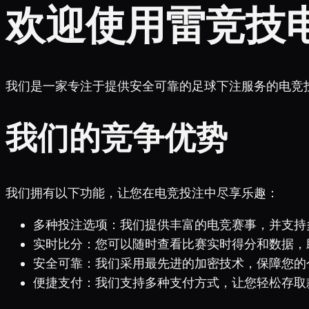
欢迎使用雷竞技
我们是一家专注于提供安全可靠的足球下注服务的电竞
我们的竞争优势
我们拥有以下功能，让您在电竞投注中尽享乐趣：
多种投注选项：我们提供丰富的电竞赛事，并支持
实时比分：您可以随时查看比赛实时得分和数据，
安全可靠：我们采用最先进的加密技术，保障您的
便捷支付：我们支持多种支付方式，让您轻松存取