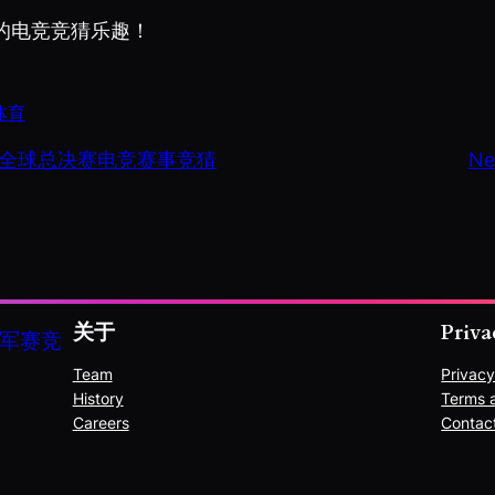
的电竞竞猜乐趣！
体育
联盟全球总决赛电竞赛事竞猜
Ne
关于
Priva
冠军赛竞
Team
Privacy
History
Terms 
Careers
Contac