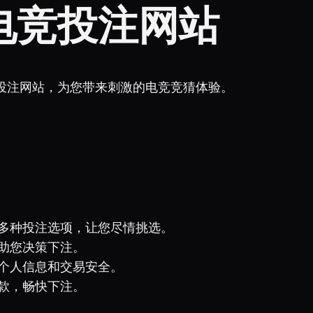
电竞投注网站
投注网站，为您带来刺激的电竞竞猜体验。
多种投注选项，让您尽情挑选。
助您决策下注。
个人信息和交易安全。
款，畅快下注。