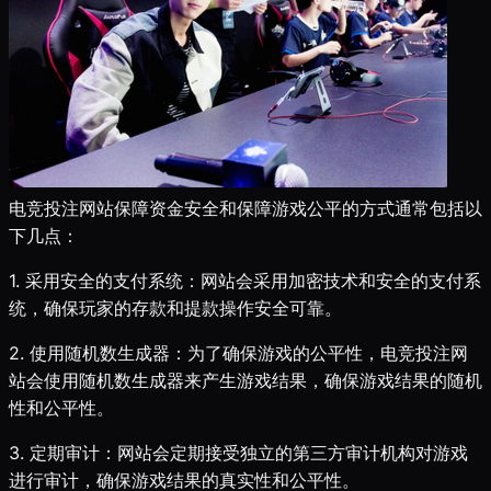
电竞投注网站保障资金安全和保障游戏公平的方式通常包括以
下几点：
1. 采用安全的支付系统：网站会采用加密技术和安全的支付系
统，确保玩家的存款和提款操作安全可靠。
2. 使用随机数生成器：为了确保游戏的公平性，电竞投注网
站会使用随机数生成器来产生游戏结果，确保游戏结果的随机
性和公平性。
3. 定期审计：网站会定期接受独立的第三方审计机构对游戏
进行审计，确保游戏结果的真实性和公平性。