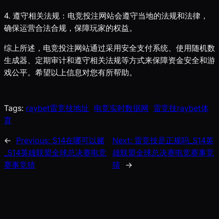
4. 遵守相关法规：电竞投注网站会遵守当地的法规和法律，
确保运营合法合规，保障玩家的权益。
综上所述，电竞投注网站通过采用安全支付系统、使用随机数
生成器、定期审计和遵守相关法规等方式来保障资金安全和游
戏公平。希望以上信息对您有所帮助。
Tags:
raybet雷竞技地址
电竞实时数据网
雷竞技raybet体
育
←
Previous:
S14在哪可以赌
Next:
雷竞技是正规吗_S14英
_S14英雄联盟全球总决赛电竞
雄联盟全球总决赛电竞赛事竞
赛事竞猜
猜
→