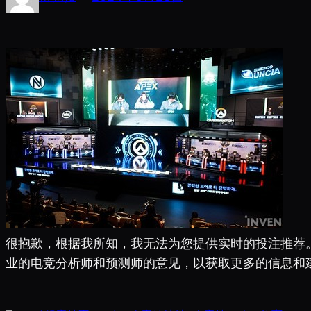
很抱歉，根据我所知，我无法为您提供实时的投注推荐
业的电竞分析师和预测师的意见，以获取更多的信息和