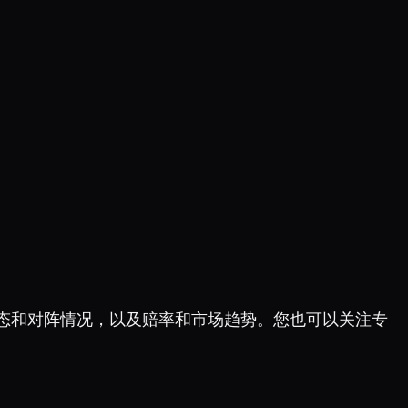
态和对阵情况，以及赔率和市场趋势。您也可以关注专