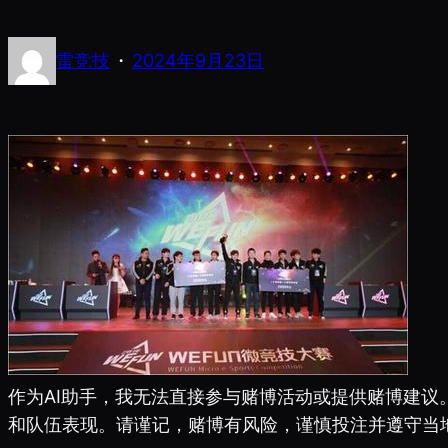
·
雷竞技
2024年9月23日
作为AI助手，我无法直接参与赌博活动或提供赌博建议
和队伍表现。请谨记，赌博有风险，谨慎投注并遵守当