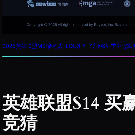
跳
2025英雄联盟MSI赛程表-LOL外围官方网站-季中冠
至
内
容
英雄联盟S14 
竞猜