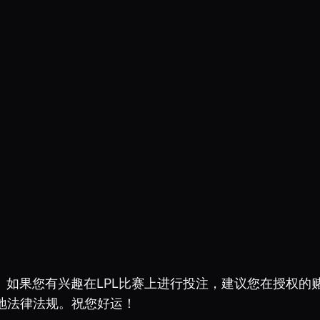
。如果您有兴趣在LPL比赛上进行投注，建议您在授权
地法律法规。祝您好运！