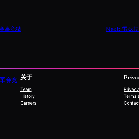
竞赛事竞猜
Next:
雷竞技
关于
Priva
冠军赛竞
Team
Privacy
History
Terms 
Careers
Contac