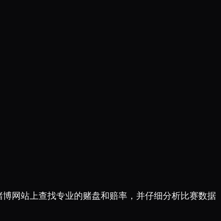
的赌博网站上查找专业的赌盘和赔率，并仔细分析比赛数据