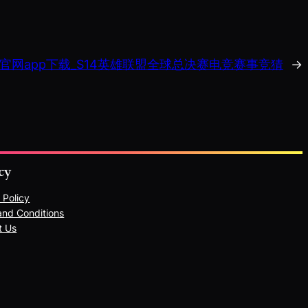
官网app下载_S14英雄联盟全球总决赛电竞赛事竞猜
→
cy
 Policy
and Conditions
t Us